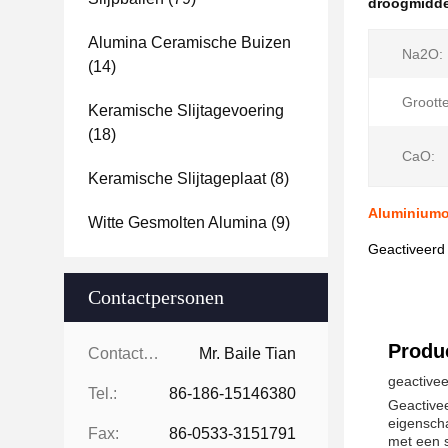
droogmidde
Alumina Ceramische Buizen
Na2O:
(14)
Grootte
Keramische Slijtagevoering
(18)
CaO:
Keramische Slijtageplaat
(8)
Aluminiumo
Witte Gesmolten Alumina
(9)
Geactiveerd
Contactpersonen
Produc
Contactpersonen:
Mr. Baile Tian
geactive
Tel.:
86-186-15146380
Geactivee
eigenscha
Fax:
86-0533-3151791
met een 