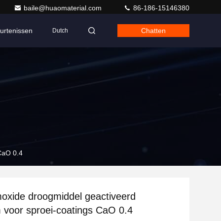
baile@huaomaterial.com
86-186-15146380
urtenissen
Chatten
Dutch
CaO 0.4
oxide droogmiddel geactiveerd
 voor sproei-coatings CaO 0.4