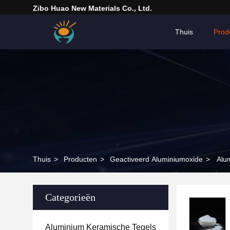
Zibo Huao New Materials Co., Ltd.
Thuis
Prod
Thuis
>
Producten
>
Geactiveerd Aluminiumoxide
>
Alu
Categorieën
Aluminium Keramische Tegels