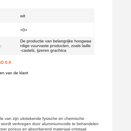
wit
<0>
De productie van belangrijke hoogwaa
:
rdige vuurvaste producten, zoals ladle
-castels, ijzeren grachtca
aO 0.4
en van de klant
e van zijn uitstekende fysische en chemische
et wordt verkregen door aluminiumoxide te behandelen
eer poreus en absorberend materiaal ontstaat.