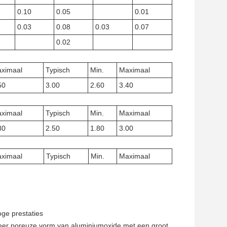
0.10
0.05
0.01
0.03
0.08
0.03
0.07
0.02
ximaal
Typisch
Min.
Maximaal
50
3.00
2.60
3.40
ximaal
Typisch
Min.
Maximaal
80
2.50
1.80
3.00
ximaal
Typisch
Min.
Maximaal
ge prestaties
zeer poreuze vorm van aluminiumoxide met een groot