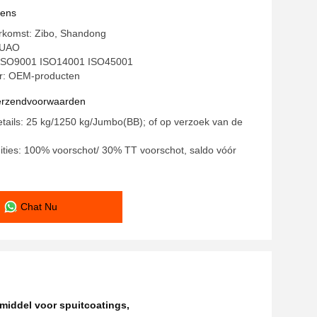
vens
erkomst: Zibo, Shandong
HUAO
g: ISO9001 ISO14001 ISO45001
: OEM-producten
verzendvoorwaarden
tails: 25 kg/1250 kg/Jumbo(BB); of op verzoek van de
ities: 100% voorschot/ 30% TT voorschot, saldo vóór
Chat Nu
iddel voor spuitcoatings
,