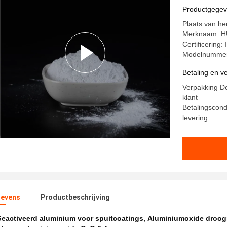
Productgege
Plaats van h
Merknaam: 
Certificerin
Modelnummer
Betaling en 
Verpakking De
klant
Betalingscond
levering.
evens
Productbeschrijving
eactiveerd aluminium voor spuitcoatings
,
Aluminiumoxide droogm