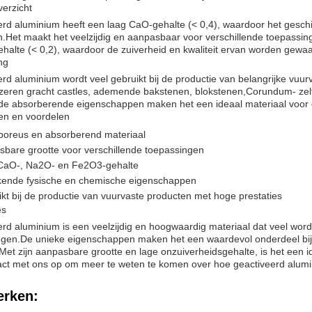
erzicht
rd aluminium heeft een laag CaO-gehalte (< 0,4), waardoor het geschi
.Het maakt het veelzijdig en aanpasbaar voor verschillende toepassin
alte (< 0,2), waardoor de zuiverheid en kwaliteit ervan worden gewa
ng
rd aluminium wordt veel gebruikt bij de productie van belangrijke vuur
ijzeren gracht castles, ademende bakstenen, blokstenen,Corundum- ze
nde absorberende eigenschappen maken het een ideaal materiaal voor
n en voordelen
poreus en absorberend materiaal
bare grootte voor verschillende toepassingen
CaO-, Na2O- en Fe2O3-gehalte
ekende fysische en chemische eigenschappen
kt bij de productie van vuurvaste producten met hoge prestaties
es
rd aluminium is een veelzijdig en hoogwaardig materiaal dat veel wordt 
ngen.De unieke eigenschappen maken het een waardevol onderdeel bij
. Met zijn aanpasbare grootte en lage onzuiverheidsgehalte, is het een
act met ons op om meer te weten te komen over hoe geactiveerd alumi
rken: