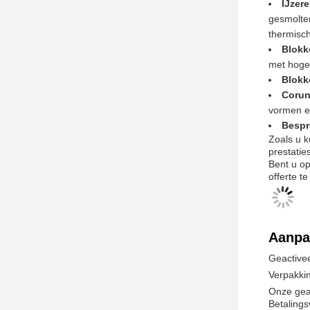
IJzer
gesmolten
thermisch
Blokk
met hoge
Blokk
Corun
vormen e
Bespr
Zoals u k
prestati
Bent u o
offerte t
Aanpa
Geactive
Verpakki
Onze geac
Betaling