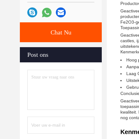
Productov
Geactivee
producten
Fe2O3-geh
Toepassi
Chat Nu
Geactivee
castles, 
uitsteke
Kenmerke
Post ons
Hoog 
Aanpas
Laag 
Uitst
Gebrui
Conclusi
Geactivee
toepassi
kwaliteit
nog cont
Kenme