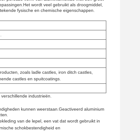
oepassingen.Het wordt veel gebruikt als droogmiddel,
itstekende fysische en chemische eigenschappen.
.
ducten, zoals ladle castles, iron ditch castles,
nde castles en spuitcoatings.
verschillende industrieën.
andigheden kunnen weerstaan.Geactiveerd aluminium
cten.
ekleding van de lepel, een vat dat wordt gebruikt in
ermische schokbestendigheid en