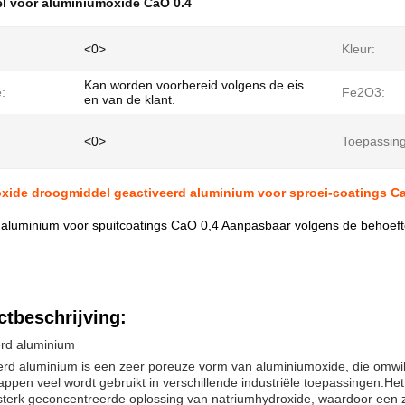
l voor aluminiumoxide CaO 0.4
<0>
Kleur:
Kan worden voorbereid volgens de eis
:
Fe2O3:
en van de klant.
<0>
Toepassing
xide droogmiddel geactiveerd aluminium voor sproei-coatings C
 aluminium voor spuitcoatings CaO 0,4 Aanpasbaar volgens de behoeft
tbeschrijving:
erd aluminium
rd aluminium is een zeer poreuze vorm van aluminiumoxide, die omwill
ppen veel wordt gebruikt in verschillende industriële toepassingen.H
sterk geconcentreerde oplossing van natriumhydroxide, waardoor een z