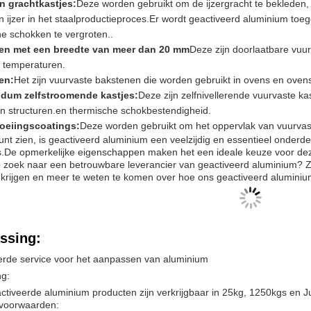
en grachtkastjes:
Deze worden gebruikt om de ijzergracht te bekleden, 
 ijzer in het staalproductieproces.Er wordt geactiveerd aluminium to
e schokken te vergroten..
en met een breedte van meer dan 20 mm
Deze zijn doorlaatbare vuu
 temperaturen.
en:
Het zijn vuurvaste bakstenen die worden gebruikt in ovens en oven
dum zelfstroomende kastjes:
Deze zijn zelfnivellerende vuurvaste k
n structuren.en thermische schokbestendigheid.
oeiingscoatings:
Deze worden gebruikt om het oppervlak van vuurvast
unt zien, is geactiveerd aluminium een veelzijdig en essentieel onderd
es.De opmerkelijke eigenschappen maken het een ideale keuze voor de
p zoek naar een betrouwbare leverancier van geactiveerd aluminium? 
e krijgen en meer te weten te komen over hoe ons geactiveerd alumini
ssing:
erde service voor het aanpassen van aluminium
ng:
tiveerde aluminium producten zijn verkrijgbaar in 25kg, 1250kgs en 
svoorwaarden: