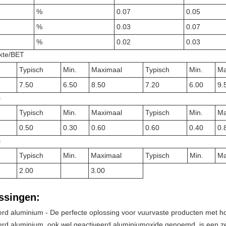
%
0.07
0.05
%
0.03
0.07
%
0.02
0.03
kte/BET
Typisch
Min.
Maximaal
Typisch
Min.
Ma
7.50
6.50
8.50
7.20
6.00
9.
s
Typisch
Min.
Maximaal
Typisch
Min.
Ma
0.50
0.30
0.60
0.60
0.40
0.
s
Typisch
Min.
Maximaal
Typisch
Min.
Ma
2.00
3.00
ssingen:
rd aluminium - De perfecte oplossing voor vuurvaste producten met ho
erd aluminium, ook wel geactiveerd aluminiumoxide genoemd, is een 