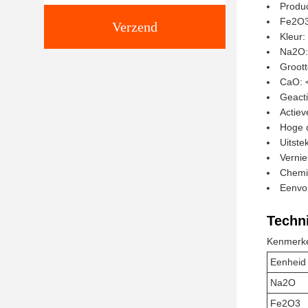
Produ
Fe2O3
Verzend
Kleur:
Na2O:
Groott
CaO: 
Geact
Actiev
Hoge 
Uitste
Verni
Chemis
Eenvor
Techn
Kenmerk
Eenheid
Na2O
Fe2O3