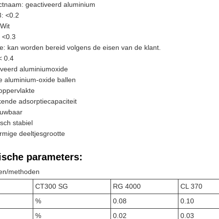
ctnaam: geactiveerd aluminium
: <0.2
 Wit
 <0.3
e: kan worden bereid volgens de eisen van de klant.
< 0.4
iveerd aluminiumoxide
e aluminium-oxide ballen
oppervlakte
kende adsorptiecapaciteit
euwbaar
ch stabiel
mige deeltjesgrootte
ische parameters:
en/methoden
CT300 SG
RG 4000
CL 370
%
0.08
0.10
%
0.02
0.03