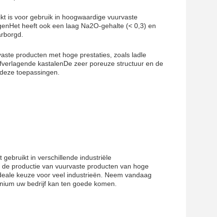
kt is voor gebruik in hoogwaardige vuurvaste
genHet heeft ook een laag Na2O-gehalte (< 0,3) en
arborgd.
vaste producten met hoge prestaties, zoals ladle
lfverlagende kastalenDe zeer poreuze structuur en de
 deze toepassingen.
gebruikt in verschillende industriële
 de productie van vuurvaste producten van hoge
 ideale keuze voor veel industrieën. Neem vandaag
nium uw bedrijf kan ten goede komen.