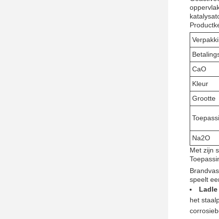
oppervlak
katalysat
Productk
Verpakk
Betalin
CaO
Kleur
Grootte
Toepass
Na2O
Met zijn 
Toepassi
Brandvas
speelt ee
Ladle
het staal
corrosieb