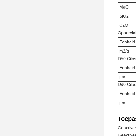
MgO
SiO2
CaO
Oppervla
Eenheid
m2/g
D50 Cila
Eenheid
μm
D90 Cila
Eenheid
μm
Toepa
Geactivee
Geactive