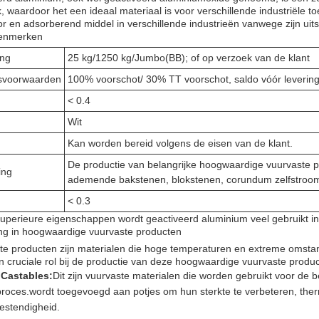
, waardoor het een ideaal materiaal is voor verschillende industriële t
or en adsorberend middel in verschillende industrieën vanwege zijn u
enmerken
ing
25 kg/1250 kg/Jumbo(BB); of op verzoek van de klant
gsvoorwaarden
100% voorschot/ 30% TT voorschot, saldo vóór levering
< 0.4
Wit
Kan worden bereid volgens de eisen van de klant.
De productie van belangrijke hoogwaardige vuurvaste pro
ing
ademende bakstenen, blokstenen, corundum zelfstroome
< 0.3
superieure eigenschappen wordt geactiveerd aluminium veel gebruikt in 
ng in hoogwaardige vuurvaste producten
te producten zijn materialen die hoge temperaturen en extreme omst
n cruciale rol bij de productie van deze hoogwaardige vuurvaste produ
 Castables:
Dit zijn vuurvaste materialen die worden gebruikt voor de b
proces.wordt toegevoegd aan potjes om hun sterkte te verbeteren, th
estendigheid.