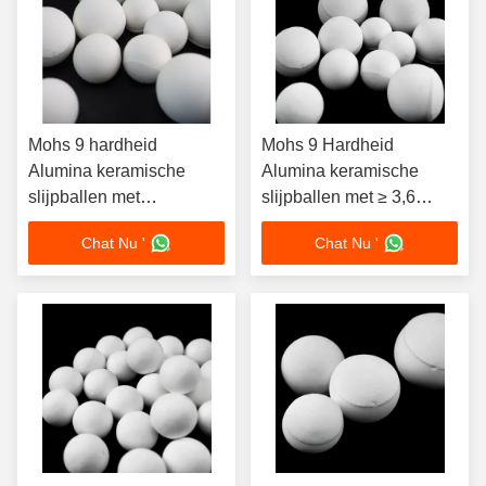
Mohs 9 hardheid
Mohs 9 Hardheid
Alumina keramische
Alumina keramische
slijpballen met
slijpballen met ≥ 3,6
uitstekende
G/cm3 Bulk Density en
Chat Nu '
Chat Nu '
corrosiebestandheid en
aanpasbare grootte 1
aanpasbare grootte 1 mm
mm-100 mm voor
tot 100 mm
industriële slijpwerk