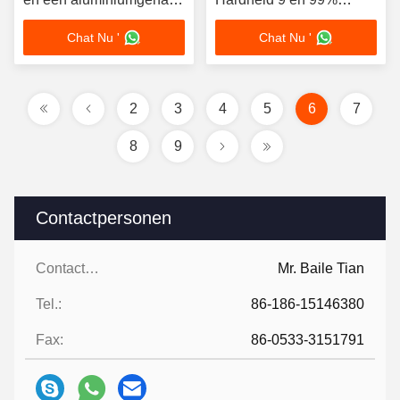
van 92% voor
Aluminiumoxidegehalte
Chat Nu '
Chat Nu '
aanpasbare
voor Uitstekende
slijpmiddelen
Corrosiebestendigheid
2
3
4
5
6
7
8
9
Contactpersonen
Contactpersonen:
Mr. Baile Tian
Tel.:
86-186-15146380
Fax:
86-0533-3151791