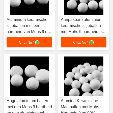
Aluminium keramische
Aanpasbare aluminium
slijpballen met een
keramische slijpballen
hardheid van Mohs 9 en
met Mohs 9 hardheid en
een goede slagvastheid
dichtheid 3,6 tot 3,68
Chat Nu '
Chat Nu '
voor industriële
g/cm3 voor uitstekende
slijpwerkzaamheden
corrosiebestendigheid
Hoge aluminium ballen
Alumina Keramische
met een Mohs 9 hardheid
Maalballen met Mohs
en een aluminiumgehalte
Hardheid 9 en 99%