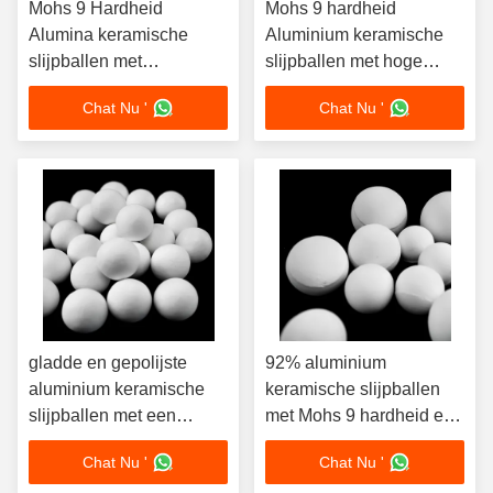
Mohs 9 Hardheid
Mohs 9 hardheid
Alumina keramische
Aluminium keramische
slijpballen met
slijpballen met hoge
bulkdichtheid 3,6 G/cm3
corrosiebestendigheid en
Chat Nu '
Chat Nu '
Ideaal voor nat slijpen
aanpasbare afmetingen
voor mijnbouw
gladde en gepolijste
92% aluminium
aluminium keramische
keramische slijpballen
slijpballen met een
met Mohs 9 hardheid en
massa-dichtheid ≥ 3,6
uitstekende
Chat Nu '
Chat Nu '
G/cm3 en een op maat
corrosiebestendigheid