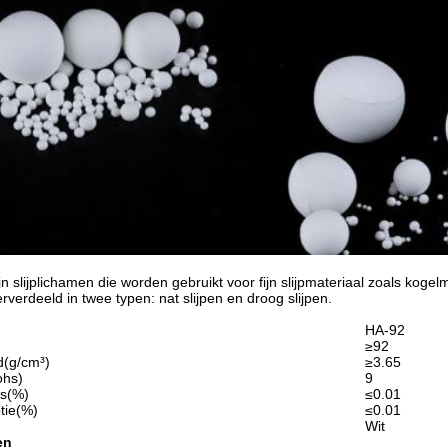
zijn slijplichamen die worden gebruikt voor fijn slijpmateriaal zoals kog
verdeeld in twee typen: nat slijpen en droog slijpen.
HA-92
≥92
d(g/cm³)
≥3.65
ohs)
9
es(%)
≤0.01
tie(%)
≤0.01
Wit
en