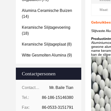
Maat:
Alumina Ceramische Buizen
(14)
Gebruikbes
Keramische Slijtagevoering
Slijtvaste 
(18)
Productintr
Aluminiumoxi
Keramische Slijtageplaat
(8)
gewone alumi
name keramis
kan de slijpe
Witte Gesmolten Alumina
(9)
Contactpersonen
Contactpersonen:
Mr. Baile Tian
Tel.:
86-186-15146380
Fax:
86-0533-3151791