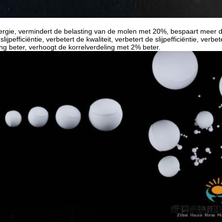
rgie, vermindert de belasting van de molen met 20%, bespaart meer da
slijpefficiëntie, verbetert de kwaliteit, verbetert de slijpefficiëntie, ver
ing beter, verhoogt de korrelverdeling met 2% beter.