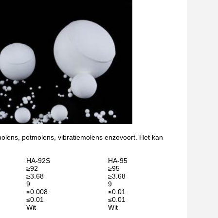
elmolens, potmolens, vibratiemolens enzovoort. Het kan
HA-92S
HA-95
≥92
≥95
≥3.68
≥3.68
9
9
≤0.008
≤0.01
≤0.01
≤0.01
Wit
Wit