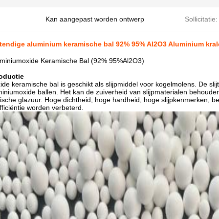
Kan aangepast worden ontwerp
Sollicitatie:
tendige aluminium keramische bal 92% 95% Al2O3 Aluminium kra
Aluminiumoxide Keramische Bal (92% 95%Al2O3)
oductie
de keramische bal is geschikt als slijpmiddel voor kogelmolens. De sli
niumoxide ballen. Het kan de zuiverheid van slijpmaterialen behouden e
che glazuur. Hoge dichtheid, hoge hardheid, hoge slijpkenmerken, besp
fficiëntie worden verbeterd.