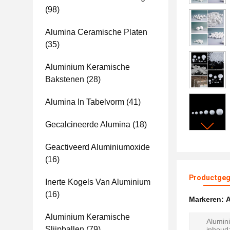
(98)
Alumina Ceramische Platen
(35)
Aluminium Keramische
Bakstenen
(28)
Alumina In Tabelvorm
(41)
Gecalcineerde Alumina
(18)
Geactiveerd Aluminiumoxide
(16)
Productgeg
Inerte Kogels Van Aluminium
(16)
Markeren:
A
Aluminium Keramische
Alumin
Slijpballen
(79)
inhoud