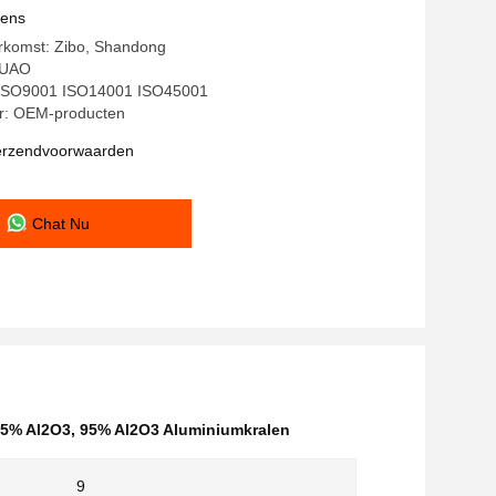
vens
erkomst: Zibo, Shandong
HUAO
g: ISO9001 ISO14001 ISO45001
: OEM-producten
verzendvoorwaarden
Chat Nu
95% Al2O3
,
95% Al2O3 Aluminiumkralen
9