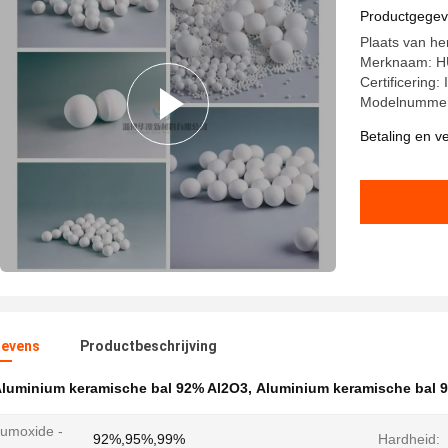
Productgege
Plaats van h
Merknaam: 
Certificerin
Modelnummer
Betaling en 
evens
Productbeschrijving
luminium keramische bal 92% Al2O3
,
Aluminium keramische bal 
iumoxide -
92%,95%,99%
Hardheid:
: