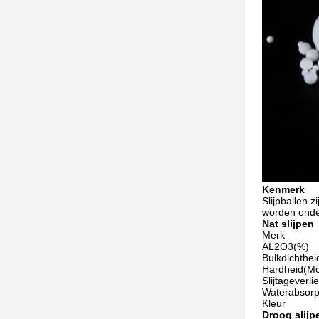
Kenmerk
Slijpballen 
worden onder
Nat slijpen
Merk
AL2O3(%)
Bulkdichthei
Hardheid(M
Slijtageverli
Waterabsorp
Kleur
Droog slijp