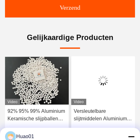
Verzend
Gelijkaardige Producten
Video
Video
92% 95% 99% Aluminium
Versleutelbare
Keramische slijpballen
slijtmiddelen Aluminium
Aluminium kralen
keramische kralen OEM
Corrosiebestandheid
ODM
Huao01