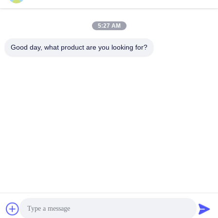
Chat Nu
Chat Nu
5:27 AM
Good day, what product are you looking for?
Zibo Huao New Materials Co., Ltd.
baile@huaomaterial.com
86-186-15146380
Nee, dat is niet zo.1208, LIUQUAN ROAD, HIGH TECH
AREA, ZIBO, SHANDONG, CHINA, 255000
China Goede kwaliteit Aluminium keramische tegels
Auteursrecht © 2024-2026 Zibo Huao New Materials Co.,
Ltd. . Alle rechten voorbehoudena.