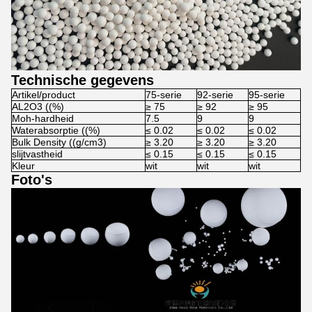
Technische gegevens
Artikel/product
75-serie
92-serie
95-serie
AL2O3 ((%)
≥ 75
≥ 92
≥ 95
Moh-hardheid
7.5
9
9
Waterabsorptie ((%)
≤ 0.02
≤ 0.02
≤ 0.02
Bulk Density ((g/cm3)
≥ 3.20
≥ 3.20
≥ 3.20
slijtvastheid
≤ 0.15
≤ 0.15
≤ 0.15
Kleur
wit
wit
wit
Foto's