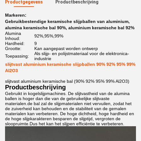
Productgegevens
Productbeschrijving
Markeren:
Gebruikbestendige keramische slijpballen van aluminium
,
alumina keramische bal 90%
,
aluminium keramische bal 92%
Alumina
92%,95%,99%
Inhoud:
Hardheid:
9
Grootte:
Kan aangepast worden ontwerp
Als slijp- en polijstmateriaal voor de elektronica-
Toepassing:
industrie
slijtvast aluminium keramische slijpballen 90% 92% 95% 99%
Al2O3
slijtvast aluminium keramische bal (90% 92% 95% 99% Al2O3)
Productbeschrijving
Gebruikt in kogelslijpmachines. De slijtvastheid van de alumina
ballen is hoger dan die van de gebruikelijke slijtvaste
materialen.de bal zal de slijpmaterialen niet vervuilen, zodat het
de zuiverheid kan behouden en de stabiliteit van de gemalen
materialen kan verbeteren. De hoge dichtheid, hoge hardheid en
de hoge slijpkarakteren besparen de slijptijd, vergroten de
sloopruimte.Dus het kan het slijpen efficiëntie te verbeteren.