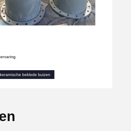
ervaring.
keramische beklede buizen
ten