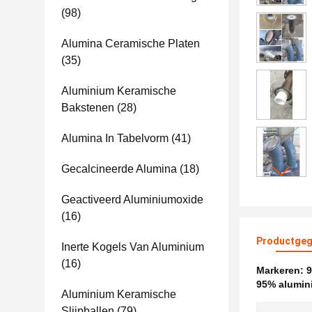
(98)
Alumina Ceramische Platen
(35)
Aluminium Keramische
Bakstenen
(28)
Alumina In Tabelvorm
(41)
Gecalcineerde Alumina
(18)
Geactiveerd Aluminiumoxide
(16)
Productgeg
Inerte Kogels Van Aluminium
(16)
Markeren:
9
95% alumini
Aluminium Keramische
Slijpballen
(79)