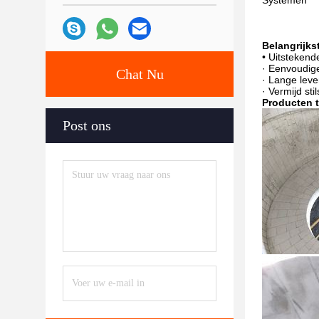
Systemen
Belangrijks
• Uitstekend
· Eenvoudige 
Chat Nu
· Lange lev
· Vermijd sti
Producten 
Post ons