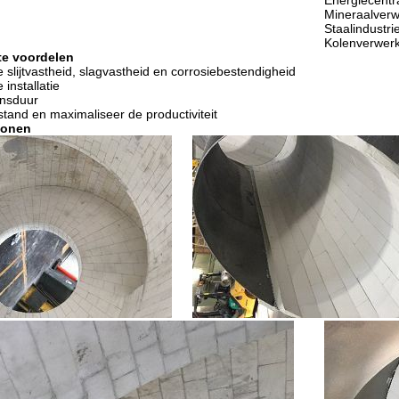
Energiecentr
Mineraalverw
Staalindustri
Kolenverwerk
te voordelen
e slijtvastheid, slagvastheid en corrosiebestendigheid
installatie
ensduur
lstand en maximaliseer de productiviteit
tonen