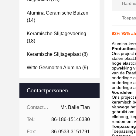
Hardhe
Alumina Ceramische Buizen
Toepas
(14)
Keramische Slijtagevoering
92% 95% al
(18)
Alumina-ker
Productbes
Ons project 
Keramische Slijtageplaat
(8)
stalen plaat
hoge elastic
Witte Gesmolten Alumina
(9)
opwekking va
van de Raad 
onderlinge a
onderlinge a
onderlinge 
Contactpersonen
Voordelen
Ons project 
keramisch b
Vanwege het 
Contactpersonen:
Mr. Baile Tian
gebruikt om 
elleboog, ke
Tel.:
86-186-15146380
rendement v
Toepassing
Toepassings
Fax:
86-0533-3151791