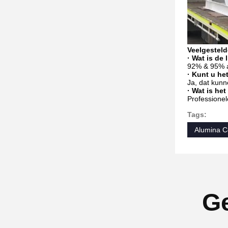
Veelgesteld
· Wat is de 
92% & 95% a
· Kunt u h
Ja, dat kunn
· Wat is he
Professionel
Tags:
Alumina C
Ge