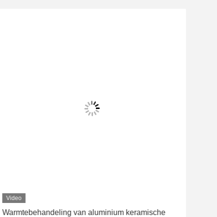
Video
Vid
Warmtebehandeling van aluminium keramische
Alu