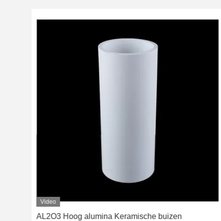
Video
AL2O3 Hoog alumina Keramische buizen