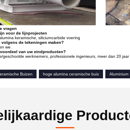
e vragen
lijn voor de lijnprojecten
lumina keramische, siliciumcarbide voering
et volgens de tekeningen maken?
en we.
t voordeel van uw eindproducten?
e/geschoolde werknemers, professionele ingenieurs, meer dan 20 jaar 
eramische Buizen
hoge alumina ceramische buis
Aluminium 
lijkaardige Produc