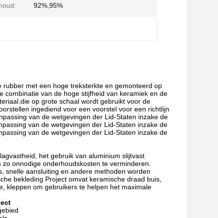
houd:
92%,95%
ke rubber met een hoge treksterkte en gemonteerd op
e combinatie van de hoge stijfheid van keramiek en de
teriaal.die op grote schaal wordt gebruikt voor de
oorstellen ingediend voor een voorstel voor een richtlijn
aanpassing van de wetgevingen der Lid-Staten inzake de
npassing van de wetgevingen der Lid-Staten inzake de
npassing van de wetgevingen der Lid-Staten inzake de
agvastheid, het gebruik van aluminium slijtvast
m zo onnodige onderhoudskosten te verminderen.
s, snelle aansluiting en andere methoden worden
sche bekleding Project omvat keramische draad buis,
ne, kleppen om gebruikers te helpen het maximale
ect
gebied