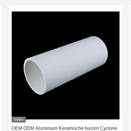
Video
OEM ODM Aluminium Keramische buizen Cyclone