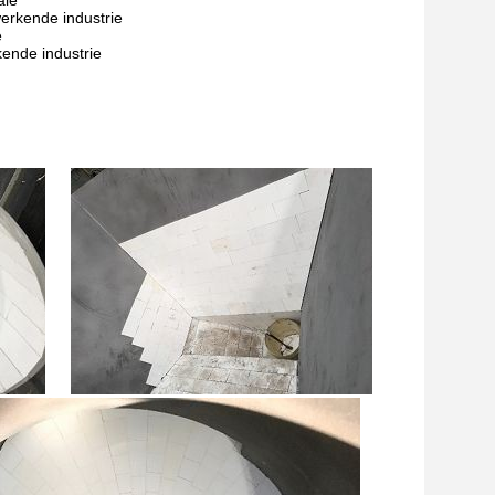
ale
erkende industrie
e
ende industrie