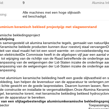
id:
9
Alumina In
Alle machines met een hoge slijtvasth
sing:
eid beschadigd.
uminium keramisch bekleed projectpijp met slagweerstand
amische bekledingsproject
chrijving
is samengesteld uit alumina keramische tegels, gemaakt van natuurlij
.Keramische beklede producten kunnen duur roestvrij staal vervangenD
iteit van staal maakt het tot een soort warmte- en corrosiebestendig ma
n elektriciteitDe Commissie heeft in de afgelopen vijf jaar een aantal v
tot wijziging van de richtlijn van de Raad betreffende de onderlinge 
anpassing van de wetgevingen der Lid-Staten inzake de onderlinge aa
anpassing van de wetgevingen der Lid-Staten inzake de onderlinge aa
aanpassing.
met aluminium keramische bekleding heeft een goede slijtvastheid en sl
ekleding, kan helpen de levensduur van de apparatuur te verlengen,o
lichte gewicht en de goede lasprestaties. Daarom kunnen lassen, flen
de constructie en installatie te vergemakkelijken.Onze Alumina Kerami
gel, keramische torent, met keramische bekleding bekleed hydrocyclo
an de apparatuur te bereiken.
 van een slijtagebestendige aluminiumkeramische bekledingsproj
sector
Toepassings