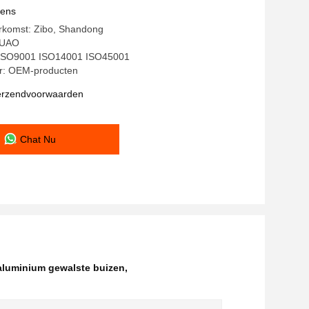
vens
erkomst: Zibo, Shandong
HUAO
g: ISO9001 ISO14001 ISO45001
: OEM-producten
verzendvoorwaarden
Chat Nu
aluminium gewalste buizen
,