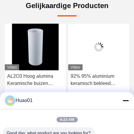
Gelijkaardige Producten
Video
Video
AL2O3 Hoog alumina
92% 95% aluminium
Keramische buizen
keramisch bekleed
Aluminiumbuis slijtvast
projectpijp met
slagweerstand
Huao01
Chat Nu
Chat Nu
6:23 AM
Good day, what product are you looking for?