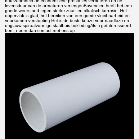
duurzaamheid.de economische prestaties verbeteren en de
levensduur van de armaturen verlengenBovendien heeft het een
goede weerstand tegen sterke zuur- en alkalisch korrosie. Het
oppervlak is glad, het bereiken van een goede vloeibaarheid en
voorkomen verstopting.Het is de beste keuze voor naadloze en
onglauw spiraalvormige staalbuis bekledingAls u geïnteresseerd
bent, neem dan contact met ons op.