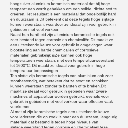
hoogzuiver aluminium keramisch materiaal dat bij hoge
temperaturen wordt gebakken om een solide, dichte stof te
creëren.Het resultaat is een materiaal dat ongelooflijk hard
en duurzaam is.Dit betekent dat deze tegels hoge slijtage
kunnen weerstaan, waardoor ze ideaal zijn voor gebruik in
gebieden met veel verkeer.
Naast hun hardheid zijn aluminium keramische tegels ook
zeer bestand tegen corrosie en chemicaliën.Dit maakt ze
een uitstekende keuze voor gebruik in omgevingen waar
blootstelling aan harde chemicaliën of corrosieve
materialen gebruikelijk isZe kunnen ook hoge
temperaturen weerstaan, met een temperatuurweerstand
tot 1600°C. Dit maakt ze ideaal voor gebruik in hoge
temperatuur toepassingen.
Ten slotte zijn keramische tegels van aluminium ook zeer
stootbestendig, wat betekent dat ze stoot en schokken
kunnen weerstaan zonder te barsten of te breken.Dit
maakt ze ideaal voor gebruik in gebieden waar zware
machines of apparatuur worden gebruikt, evenals voor
gebruik in gebieden met veel verkeer waar effecten vaak
voorkomen.
Al met al zijn keramische tegels een uitstekende keuze
voor iedereen die op zoek is naar een duurzaam, langdurig
materiaal dat bestand is tegen hoge niveaus van
slijtage.weerstand tegen corrosie en chemicaliënDeze