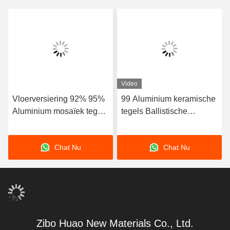
Video
Vloerversiering 92% 95%
99 Aluminium keramische
Aluminium mosaïek tegels
tegels Ballistische
Schokbestendigheid
keramische tegels voor
luchtsluis
Chat Nu
Chat Nu
Zibo Huao New Materials Co., Ltd.