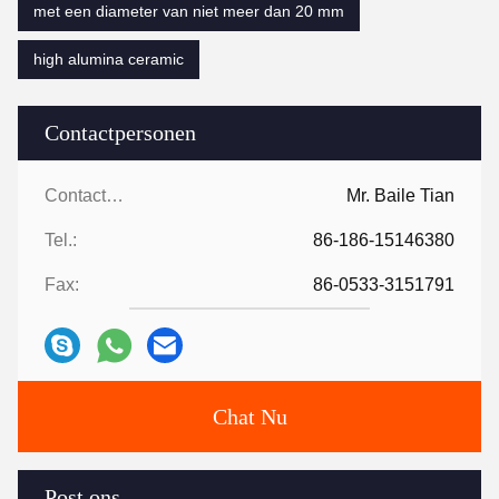
met een diameter van niet meer dan 20 mm
high alumina ceramic
Contactpersonen
Contactpersonen:
Mr. Baile Tian
Tel.:
86-186-15146380
Fax:
86-0533-3151791
Chat Nu
Post ons