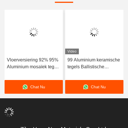
Video
Vloerversiering 92% 95%
99 Aluminium keramische
Aluminium mosaïek tegels
tegels Ballistische
Schokbestendigheid
keramische tegels voor
luchtsluis
Chat Nu
Chat Nu