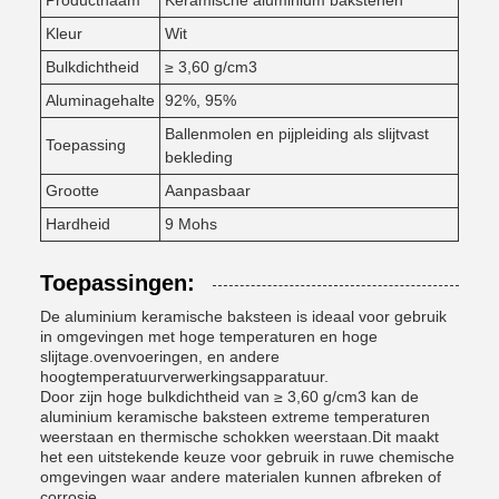
Productnaam
Keramische aluminium bakstenen
Kleur
Wit
Bulkdichtheid
≥ 3,60 g/cm3
Aluminagehalte
92%, 95%
Ballenmolen en pijpleiding als slijtvast
Toepassing
bekleding
Grootte
Aanpasbaar
Hardheid
9 Mohs
Toepassingen:
De aluminium keramische baksteen is ideaal voor gebruik
in omgevingen met hoge temperaturen en hoge
slijtage.ovenvoeringen, en andere
hoogtemperatuurverwerkingsapparatuur.
Door zijn hoge bulkdichtheid van ≥ 3,60 g/cm3 kan de
aluminium keramische baksteen extreme temperaturen
weerstaan en thermische schokken weerstaan.Dit maakt
het een uitstekende keuze voor gebruik in ruwe chemische
omgevingen waar andere materialen kunnen afbreken of
corrosie.