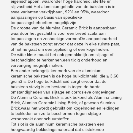
eigenschappen, waaronder hoge hardheid, sterkte en
slijtvastheid.Het aluminiumgehalte van de baksteen is in
twee varianten verkrijgbaar., 92% en 95%, waardoor
aanpassingen op basis van specifieke
toepassingsbehoeften mogelijk zijn.
De grootte van de Alumina Ceramic Brick is aanpasbaar,
waardoor het geschikt is voor een breed scala aan
toepassingen.en zeshoekige vormenDe aanpasbaarheid
van de baksteen zorgt ervoor dat deze in elke ruimte past,
of het nu gaat om een pijpleiding of een kogelmolen.
De witte kleur maakt het ook gemakkelijk om slijtage of
beschadiging te herkennen.een tijdig onderhoud en
vervanging mogelijk maken.
Een ander belangrijk kenmerk van de aluminium
keramische baksteen is de hoge bulkdichtheid, die ≥ 3,60
g/cm3 is.De hoge bulkdichtheid zorgt ervoor dat de
baksteen stevig is en bestand is tegen de harde
omstandigheden van slijtage en corrosieve omgevingen.
De Alumina Ceramic Brick is ook bekend als Alumina Lining
Brick, Alumina Ceramic Lining Brick, of gewoon Alumina
Brick.waar het wordt gebruikt om kogelmolen en leidingen
te bekleden om ze te beschermen tegen slijtage
veroorzaakt door schuurstoffen.
Tot slot is de aluminium keramische baksteen een
hoogwaardig bekledingsmateriaal dat uitstekende