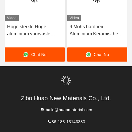
Video
Video
Hoge sterkte Hoge
9 Mohs hardheid
aluminium vuurvaste
Aluminium Keramische
bakstenen Chemische
baksteen Aluminium
weerstand
vuursteen 90% 92% 95%
Chat Nu
Chat Nu
99%
Zibo Huao New Materials Co., Ltd.
baile@huaomaterial.com
86-186-15146380