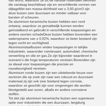
van Mohs, waardoor ze tot de hardste materialen behoren
die vandaag beschikbaar zijn.en verschillende vormen van
slijtageMet een massa-dichtheid van ≥ 3,60 g/cm3 zijn
deze buizen zeer duurzaam en minder vatbaar voor
barsten of scheuren.
De aluminium keramische buizen hebben een rond
ontwerp, waardoor ze gemakkelijk kunnen worden
geïnstalleerd en gebruikt in verschillende toepassingen.en
andere soorten schadeDeze buizen hebben bovendien een
wateropname van ≤ 0,02%, waardoor ze beter bestand zijn
tegen vocht en vochtigheid.
Aluminiumstaafbuizen vinden toepassingen in talrijke
industrieën, waaronder ruimtevaart, automobiel, chemische
verwerking en olie en gas.Ze zijn bijzonder waardevol in
scenario's die hoge temperaturen vereisen.Bovendien zijn
ze ideaal voor toepassingen die precisie en
nauwkeurigheid vereisen.
Aluminium ronde buizen zijn een uitstekende keuze voor
sectoren die op zoek zijn naar een robuust en duurzaam
materiaal.zij zijn ook zeer bestand tegen corrosie,
waardoor ze geschikt zijn voor omgevingen die worden
blootgesteld aan zuren, alkalis en andere corrosieve
stoffen.
Tot slot zijn aluminium keramische buizen een superieure
optie voor industrieën die een duurzaam, langdurig