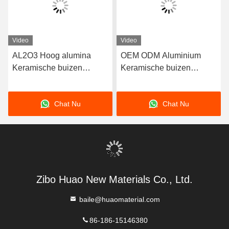
Video
Video
AL2O3 Hoog alumina
OEM ODM Aluminium
Keramische buizen
Keramische buizen
Aluminiumbuis slijtvast
Cyclone Liner Tube Hoge
hardheid
Chat Nu
Chat Nu
Zibo Huao New Materials Co., Ltd.
baile@huaomaterial.com
86-186-15146380