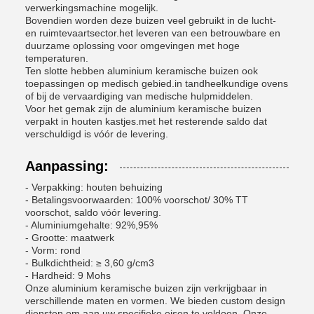
verwerkingsmachine mogelijk.
Bovendien worden deze buizen veel gebruikt in de lucht-
en ruimtevaartsector.het leveren van een betrouwbare en
duurzame oplossing voor omgevingen met hoge
temperaturen.
Ten slotte hebben aluminium keramische buizen ook
toepassingen op medisch gebied.in tandheelkundige ovens
of bij de vervaardiging van medische hulpmiddelen.
Voor het gemak zijn de aluminium keramische buizen
verpakt in houten kastjes.met het resterende saldo dat
verschuldigd is vóór de levering.
Aanpassing:
- Verpakking: houten behuizing
- Betalingsvoorwaarden: 100% voorschot/ 30% TT
voorschot, saldo vóór levering.
- Aluminiumgehalte: 92%,95%
- Grootte: maatwerk
- Vorm: rond
- Bulkdichtheid: ≥ 3,60 g/cm3
- Hardheid: 9 Mohs
Onze aluminium keramische buizen zijn verkrijgbaar in
verschillende maten en vormen. We bieden custom design
diensten om aan uw specifieke eisen te voldoen. Onze