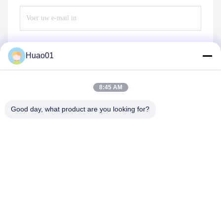
Huao01
Verzend
8:45 AM
Good day, what product are you looking for?
Zibo Huao New Materials Co., Ltd.
baile@huaomaterial.com
86-186-15146380
Nee, dat is niet zo.1208, LIUQUAN ROAD, HIGH TECH
AREA, ZIBO, SHANDONG, CHINA, 255000