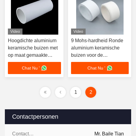
Video
Video
Hoogdichte aluminium
9 Mohs-hardheid Ronde
keramische buizen met
aluminium keramische
op maat gemaakte
buizen voor de
ontwerpmogelijkheden
halfgeleiderindustrie
Chat Nu '
Chat Nu '
en 9 Mohs hardheid
1
2
Contactpersonen
Contactpersonen:
Mr. Baile Tian