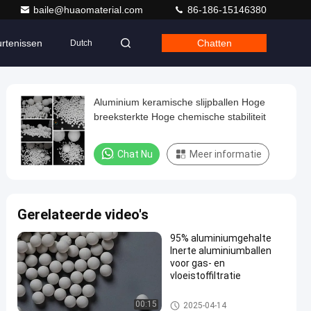
baile@huaomaterial.com
86-186-15146380
rtenissen
Chatten
Dutch
Aluminium keramische slijpballen Hoge
breeksterkte Hoge chemische stabiliteit
Chat Nu
Meer informatie
Gerelateerde video's
95% aluminiumgehalte
Inerte aluminiumballen
voor gas- en
vloeistoffiltratie
Inerte kogels van aluminium
00:15
2025-04-14