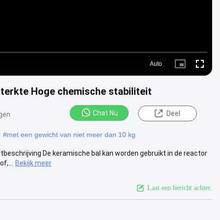
Auto
Picture-
Fullscre
in-
Picture
terkte Hoge chemische stabiliteit
Chat Nu
Deel
gen
#
met een gewicht van niet meer dan 10 kg
ctbeschrijving De keramische bal kan worden gebruikt in de reactor
f,...
Bekijk meer
Laat een bericht achter.