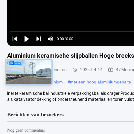
Loaded
:
0%
0:00
/
0:00
Play
Play
Play
Mute
Current
Duration
next
next
Aluminium keramische slijpballen Hoge breeks
Time
Inerte kogels van aluminium
2025-04-14
47 Menin
#
Inerte kogels van aluminium
#
met een hoog aluminiumgehalte
Inerte keramische bal industriële verpakkingsbal als drager Produ
als katalysator dekking of ondersteunend materiaal en toren vulsto
Berichten van bezoekers
Nog geen commentaar