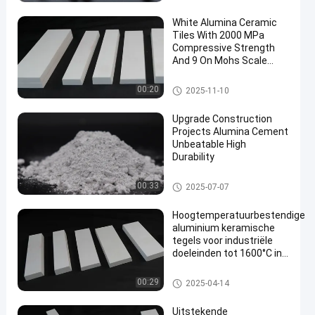
White Alumina Ceramic
Tiles With 2000 MPa
Compressive Strength
And 9 On Mohs Scale
Hardness For Industrial
And Chemical Processing
Aluminium keramische tegels
00:20
2025-11-10
en
Equipment
Upgrade Construction
Projects Alumina Cement
Unbeatable High
Durability
Aluminium keramische tegels
00:33
2025-07-07
Hoogtemperatuurbestendige
aluminium keramische
tegels voor industriële
doeleinden tot 1600°C in
extreme hitteomgevingen
Aluminium keramische tegels
00:29
2025-04-14
Uitstekende