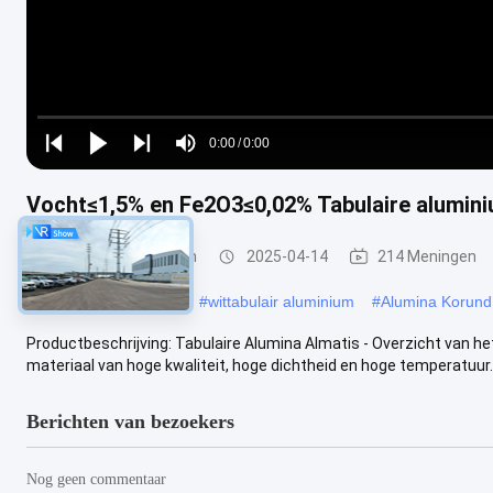
Loaded
:
0%
0:00
/
0:00
Play
Play
Play
Mute
Current
Duration
next
next
Vocht≤1,5% en Fe2O3≤0,02% Tabulaire alumin
Time
Alumina in tabelvorm
2025-04-14
214 Meningen
#
Alumina in tabelvorm
#
wittabulair aluminium
#
Alumina Korund
Productbeschrijving: Tabulaire Alumina Almatis - Overzicht van h
materiaal van hoge kwaliteit, hoge dichtheid en hoge temperatuur.He
Berichten van bezoekers
Nog geen commentaar