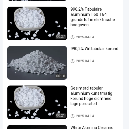
990,2% Tabulaire
aluminium T60 T64
grondstof in elektrische
boogoven
Alumina in tabelvorm
00:27
2025-04-14
en
990,2% Wittabulair korund
Alumina in tabelvorm
2025-04-14
00:18
Gesinterd tabular
aluminium kunstmatig
korund hoge dichtheid
lage porositeit
Alumina in tabelvorm
00:21
2025-04-14
White Alumina Ceramic