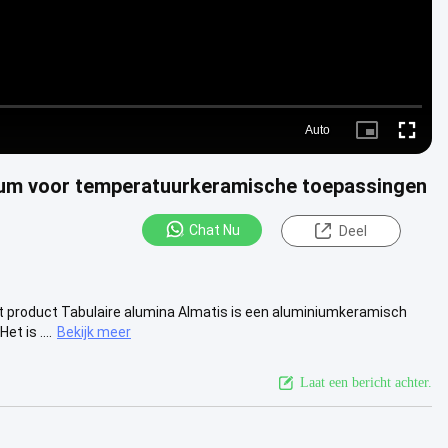
Auto
Picture-
Fullscre
in-
Picture
ium voor temperatuurkeramische toepassingen
Chat Nu
Deel
et product Tabulaire alumina Almatis is een aluminiumkeramisch
t is ....
Bekijk meer
Laat een bericht achter.