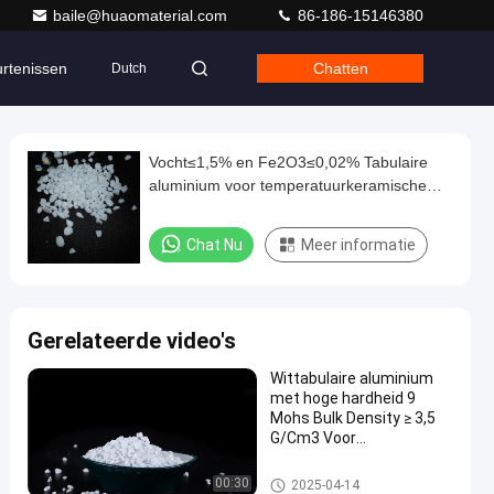
baile@huaomaterial.com
86-186-15146380
rtenissen
Chatten
Dutch
Vocht≤1,5% en Fe2O3≤0,02% Tabulaire
aluminium voor temperatuurkeramische
toepassingen
Chat Nu
Meer informatie
Gerelateerde video's
Wittabulaire aluminium
met hoge hardheid 9
Mohs Bulk Density ≥ 3,5
G/Cm3 Voor
geavanceerde industriële
toepassingen
Alumina in tabelvorm
00:30
2025-04-14